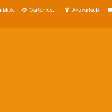
nblick
Gartenlust
Aktivurlaub